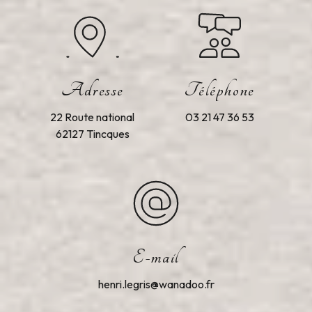
Adresse
Téléphone
22 Route national
03 21 47 36 53
62127 Tincques
E-mail
henri.legris@wanadoo.fr