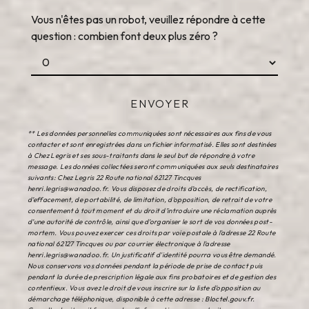
Vous n'êtes pas un robot, veuillez répondre à cette
question : combien font deux plus zéro ?
ENVOYER
** Les données personnelles communiquées sont nécessaires aux fins de vous
contacter et sont enregistrées dans un fichier informatisé. Elles sont destinées
à Chez Legris et ses sous-traitants dans le seul but de répondre à votre
message. Les données collectées seront communiquées aux seuls destinataires
suivants: Chez Legris 22 Route national 62127 Tincques
henri.legris@wanadoo.fr. Vous disposez de droits d’accès, de rectification,
d’effacement, de portabilité, de limitation, d’opposition, de retrait de votre
consentement à tout moment et du droit d’introduire une réclamation auprès
d’une autorité de contrôle, ainsi que d’organiser le sort de vos données post-
mortem. Vous pouvez exercer ces droits par voie postale à l'adresse 22 Route
national 62127 Tincques ou par courrier électronique à l'adresse
henri.legris@wanadoo.fr. Un justificatif d'identité pourra vous être demandé.
Nous conservons vos données pendant la période de prise de contact puis
pendant la durée de prescription légale aux fins probatoires et de gestion des
contentieux. Vous avez le droit de vous inscrire sur la liste d'opposition au
démarchage téléphonique, disponible à cette adresse :
Bloctel.gouv.fr
.