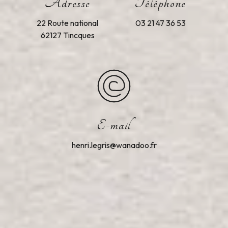
Adresse
Téléphone
22 Route national
03 21 47 36 53
62127 Tincques
E-mail
henri.legris@wanadoo.fr