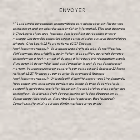
ENVOYER
** Les données personnelles communiquées sont nécessaires aux fins de vous
contacter et sont enregistrées dans un fichier informatisé. Elles sont destinées
à Chez Legris et ses sous-traitants dans le seul but de répondre à votre
message. Les données collectées seront communiquées aux seuls destinataires
suivants: Chez Legris 22 Route national 62127 Tincques
henri.legris@wanadoo.fr. Vous disposez de droits d’accès, de rectification,
d’effacement, de portabilité, de limitation, d’opposition, de retrait de votre
consentement à tout moment et du droit d’introduire une réclamation auprès
d’une autorité de contrôle, ainsi que d’organiser le sort de vos données post-
mortem. Vous pouvez exercer ces droits par voie postale à l'adresse 22 Route
national 62127 Tincques ou par courrier électronique à l'adresse
henri.legris@wanadoo.fr. Un justificatif d'identité pourra vous être demandé.
Nous conservons vos données pendant la période de prise de contact puis
pendant la durée de prescription légale aux fins probatoires et de gestion des
contentieux. Vous avez le droit de vous inscrire sur la liste d'opposition au
démarchage téléphonique, disponible à cette adresse :
Bloctel.gouv.fr
.
Consultez le site cnil.fr pour plus d’informations sur vos droits.